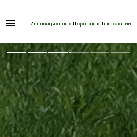
И
нновационные
Д
орожные
Т
ехнологии