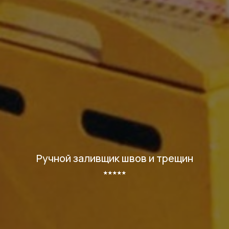
Ручной заливщик швов и трещин
⭑⭑⭑⭑⭑