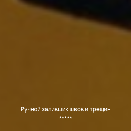
Ручной заливщик швов и трещин
⭑⭑⭑⭑⭑