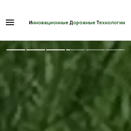
И
нновационные
Д
орожные
Т
ехнологии