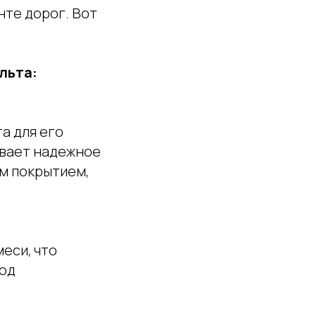
те дорог. Вот
льта:
а для его
ивает надежное
м покрытием,
еси, что
под