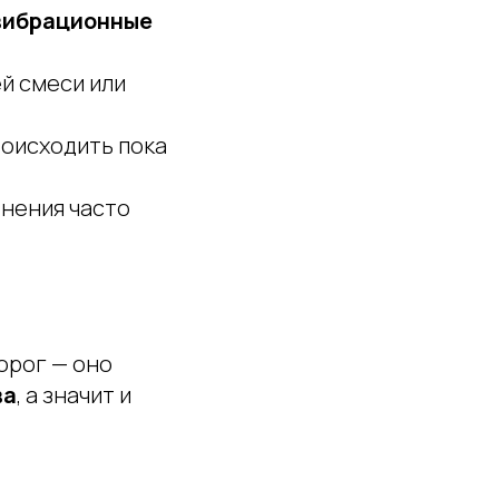
вибрационные
й смеси или
роисходить пока
тнения часто
орог — оно
ва
, а значит и