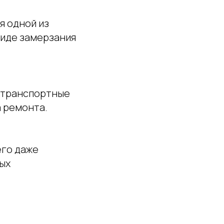
я одной из
виде замерзания
 транспортные
а ремонта.
его даже
ых