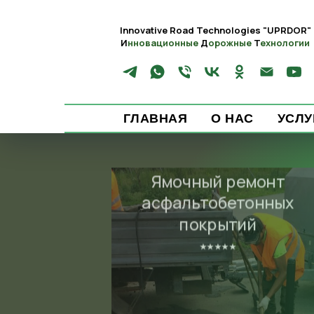
Innovative Road Technologies
"UPRDOR"
И
нновационные
Д
орожные
Т
ехнологии
ГЛАВНАЯ
О НАС
УСЛУ
Ямочный ремонт
асфальтобетонных
покрытий
⭑⭑⭑⭑⭑