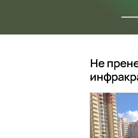
ФОТО
ОБЪЕ
Не прен
инфракр