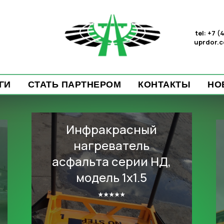
tel: +7 
uprdor.
ГИ
СТАТЬ ПАРТНЕРОМ
КОНТАКТЫ
НО
Инфракрасный
нагреватель
асфальта серии НД,
модель 1х1.5
⭑⭑⭑⭑⭑