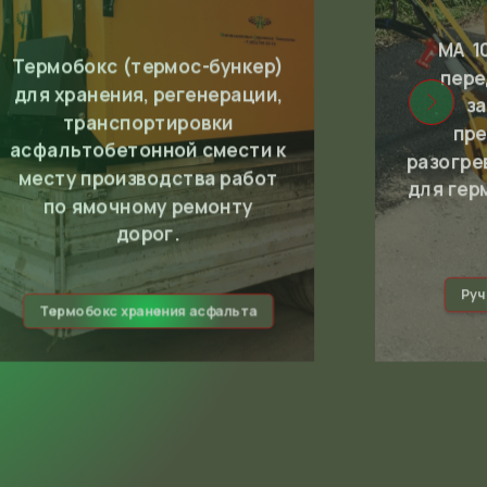
MA 1
Термобокс (термос-бункер)
пере
для хранения, регенерации,
з
транспортировки
пре
асфальтобетонной смести к
разогре
месту производства работ
для гер
по ямочному ремонту
дорог.
Руч
Термобокс хранения асфальта