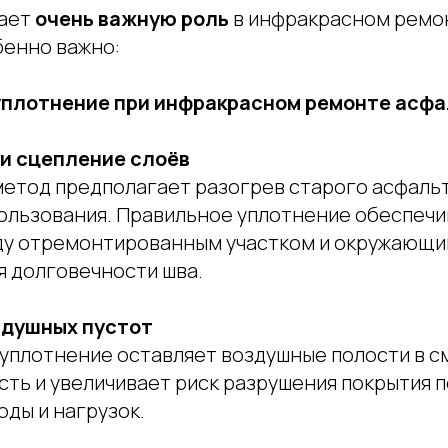
рает
очень важную роль
в инфракрасном ремон
бенно важно:
уплотнение при инфракрасном ремонте асфа
 и сцепление слоёв
етод предполагает разогрев старого асфальт
ользования. Правильное уплотнение обеспеч
у отремонтированным участком и окружающи
я долговечности шва.
здушных пустот
уплотнение оставляет воздушные полости в см
сть и увеличивает риск разрушения покрытия 
ды и нагрузок.