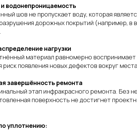
 и водонепроницаемость
ный шов не пропускает воду, которая являетс
 разрушения дорожных покрытий (например, в 
.
аспределение нагрузки
тнённый материал равномерно воспринимает
я риск появления новых дефектов вокруг мест
ая завершённость ремонта
инальный этап инфракрасного ремонта. Без н
товленная поверхность не достигнет проектн
по уплотнению: