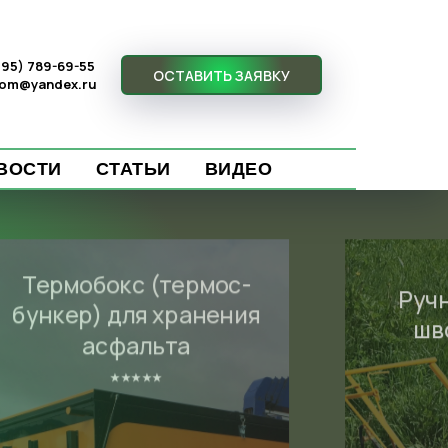
(495) 789-69-55
ОСТАВИТЬ ЗАЯВКУ
com@yandex.ru
ВОСТИ
СТАТЬИ
ВИДЕО
Термобокс (термос-
Руч
бункер) для хранения
шв
асфальта
⭑⭑⭑⭑⭑