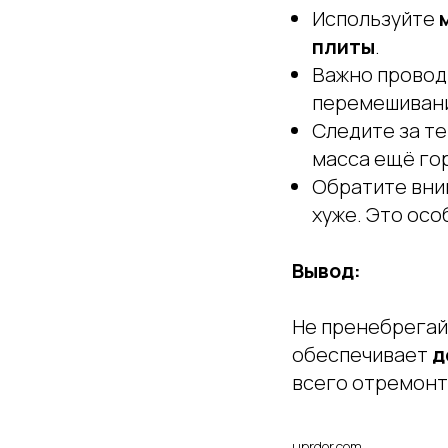
Используйте
плиты
.
Важно провод
перемешивани
Следите за т
масса ещё гор
Обратите вни
хуже. Это осо
Вывод:
Не пренебрегай
обеспечивает
д
всего отремонт
uprdor.com