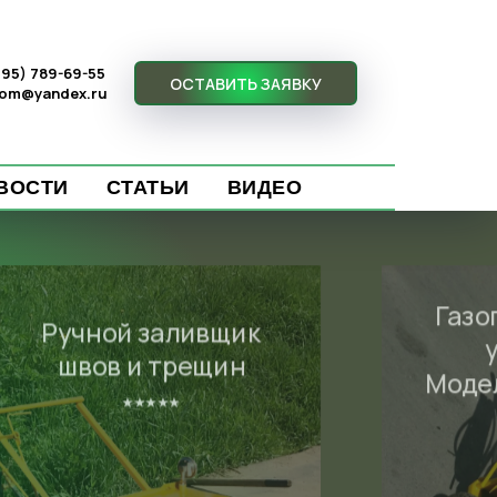
(495) 789-69-55
ОСТАВИТЬ ЗАЯВКУ
com@yandex.ru
ВОСТИ
СТАТЬИ
ВИДЕО
Газогенераторная
Ремон
установка
Термо
Модель ТЕРМО-ПРО
⭑⭑⭑⭑⭑