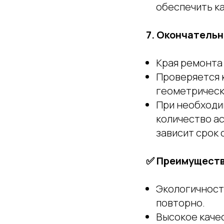
обеспечить к
7. Окончательн
Края ремонта
Проверяется 
геометрическ
При необходи
количество ас
зависит срок
✅ Преимуществ
Экологичность
повторно.
Высокое каче