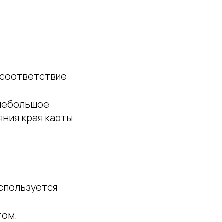
 соответствие
 небольшое
яния края карты
используется
том.