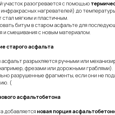
 участок разогревается с помощью
термичес
 инфракрасных нагревателей) до температур
 стал мягким и пластичным.
ровать битум в старом асфальте для последую
я и смешивания с новым материалом.
ие старого асфальта
 асфальт разрыхляется ручными или механиз
например, фрезами или дорожными граблями).
льно разрушенные фрагменты, если они не по
ию. (
 нового асфальтобетона
та добавляется
новая порция асфальтобетон