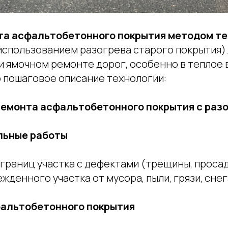
та асфальтобетонного покрытия методом т
 использованием разогрева старого покрытия)
и ямочном ремонте дорог, особенно в теплое 
 пошаговое описание технологии:
ремонта асфальтобетонного покрытия с раз
льные работы
раниц участка с дефектами (трещины, просадки
жденного участка от мусора, пыли, грязи, снега
фальтобетонного покрытия