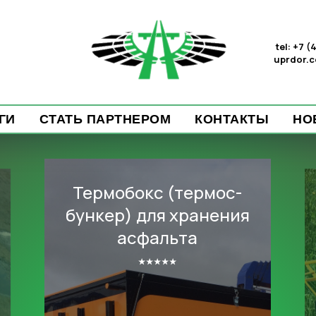
tel: +7 
uprdor.
ГИ
СТАТЬ ПАРТНЕРОМ
КОНТАКТЫ
НО
Ручной заливщик
швов и трещин
⭑⭑⭑⭑⭑