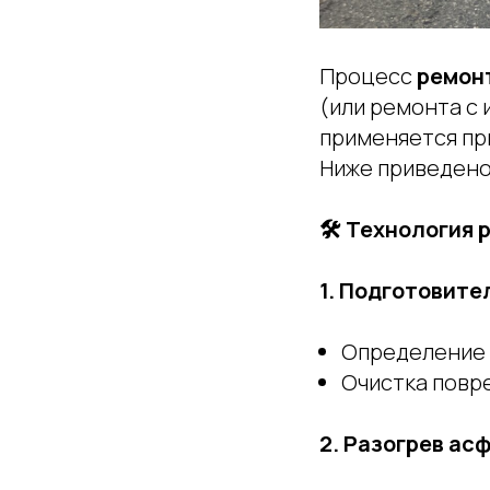
Процесс
ремон
(или ремонта с
применяется пр
Ниже приведено
🛠 Технология 
1. Подготовите
Определение г
Очистка повре
2. Разогрев ас