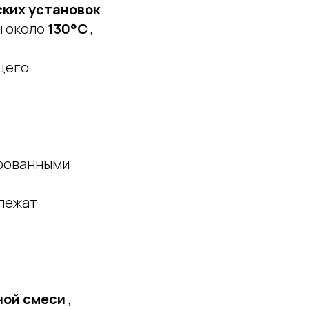
ких установок
ы около
130°C
,
щего
ированными
длежат
ной смеси
,