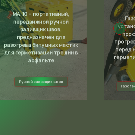
Газогенераторная
установка для очистки,
Портати
просушки, продувки,
ямочно
прогрева полости трещин
перед непосредственной
термоп
герметизацией битумными
базе а
мастиками
Комплекс д
Газогенераторная установка