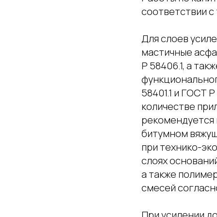
соответствии с
Для слоев усил
мастичные асфа
Р 58406.1, а та
функциональног
58401.1 и ГОСТ Р
количестве прил
рекомендуется
битумном вяжущ
при технико-эк
слоях основани
а также полиме
смесей согласн
При усилении д