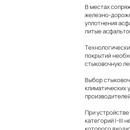
В местах сопря
железно-дорожн
уплотнения асф
литые асфальто
Технологически
покрытий необх
стыковочную ле
Выбор стыковоч
климатических 
производителей
При устройстве
категорий I-III
которого входит