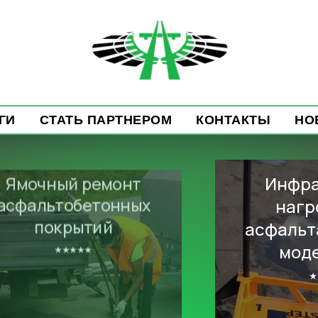
ГИ
СТАТЬ ПАРТНЕРОМ
КОНТАКТЫ
НО
Инфр
Ямочный ремонт
асфальтобетонных
нагр
покрытий
асфальт
⭑⭑⭑⭑⭑
моде
⭑