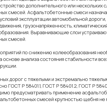
стройство дополнительного или нескольких с
ых смесей. Асфальтобетонные смеси назнача
условий эксплуатации автомобильной дороги, 
движения, грузонапряженность, климатический
образования. Выравнивающие слои устраивают
ых смесей.
оприятий по снижению колееобразования не
а основе анализа состояния стабильности все
рукции.
ных дорог с тяжелыми и экстремально тяжелы
но ГОСТ Р 58401.1, ГОСТ Р 58401.2, ГОСТ Р 5840
димо предусматривать применение асфальто
фальтобетонных смесей крупностью щебня не 