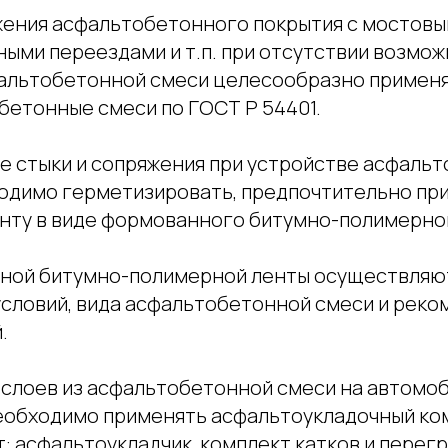
жения асфальтобетонного покрытия с мостовы
ыми переездами и т.п. при отсутствии возмож
альтобетонной смеси целесообразно применя
бетонные смеси по ГОСТ Р 54401.
е стыки и сопряжения при устройстве асфаль
одимо герметизировать, предпочтительно пр
нту в виде формованного битумно-полимерно
ной битумно-полимерной ленты осуществляют
условий, вида асфальтобетонной смеси и рек
.
 слоев из асфальтобетонной смеси на автомо
 необходимо применять асфальтоукладочный ком
: асфальтоукладчик, комплект катков и перег