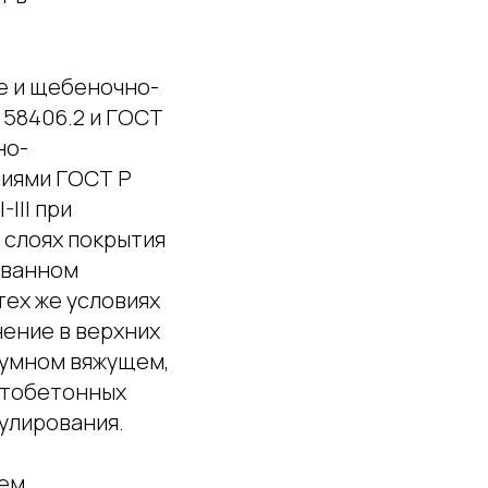
е и щебеночно-
 58406.2 и ГОСТ
но-
ниями ГОСТ Р
III при
 слоях покрытия
ованном
ех же условиях
ение в верхних
тумном вяжущем,
ьтобетонных
улирования.
ием