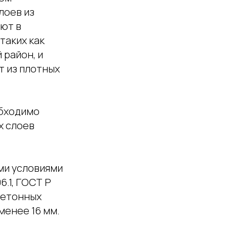
лоев из
ют в
таких как
 район, и
 из плотных
обходимо
х слоев
ми условиями
6.1, ГОСТ Р
бетонных
менее 16 мм.