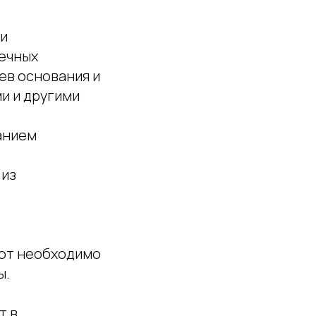
ти
речных
ев основания и
и и другими
анием
 из
бот необходимо
ы.
т в