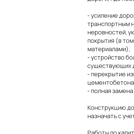
- усиление дор
транспортным н
неровностей, у
покрытия (в то
материалами);
- устройство б
существующих д
- перекрытие и
цементобетона 
- полная замен
Конструкцию до
назначать с уч
Работы по капи