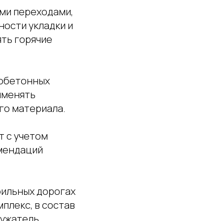
ми переходами,
ности укладки и
ть горячие
тобетонных
именять
го материала.
 с учетом
омендаций
бильных дорогах
плекс, в состав
ружатель