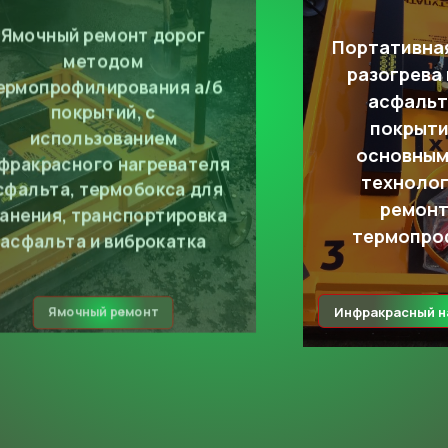
Ямочный ремонт дорог
Портативная
методом
разогрева
ермопрофилирования а/б
асфальт
покрытий, с
покрыти
использованием
основным
фракрасного нагревателя
технолог
сфальта, термобокса для
ремонт
анения, транспортировка
термопро
асфальта и виброкатка
Инфракрасный н
Ямочный ремонт