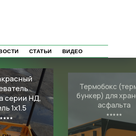
ВОСТИ
СТАТЬИ
ВИДЕО
акрасный
Термобокс (тер
еватель
бункер) для хра
а серии НД,
асфальта
ль 1х1.5
⭑⭑⭑⭑⭑
⭑⭑⭑⭑