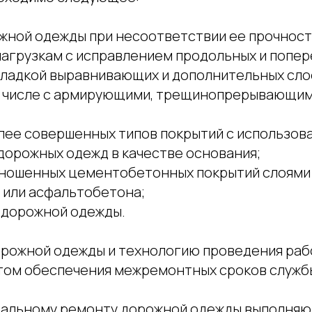
ожной одежды при несоответствии ее прочнос
агрузкам с исправлением продольных и попе
кладкой выравнивающих и дополнительных сло
м числе с армирующими, трещинопрерывающим
олее совершенных типов покрытий с использов
орожных одежд в качестве основания;
зношенных цементобетонных покрытий слоями
или асфальтобетона;
а дорожной одежды.
рожной одежды и технологию проведения ра
етом обеспечения межремонтных сроков служб
тальному ремонту дорожной одежды выполняю