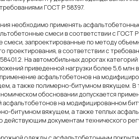
 требованиями ГОСТ Р 58397.
ения необходимо применять асфальтобетонны
льтобетонные смеси в соответствии с ГОСТ Р
кже смеси, запроектированные по методу объем
о проектирования, в соответствии с требова
 58401.2. На автомобильных дорогах категорий I-
ожений приведенной нагрузки более 5,6 млн в
 применение асфальтобетонов на модифицир
ем, а также полимерно-битумном вяжущем. В т
ономическом обосновании допускается примен
й асфальтобетонов на модифицированном би
рно-битумном вяжущем, а также теплых асфал
о действующим документам технического рег
орожной одежды с асфальтобетонным покрыт