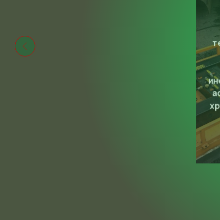
т
ин
а
хр