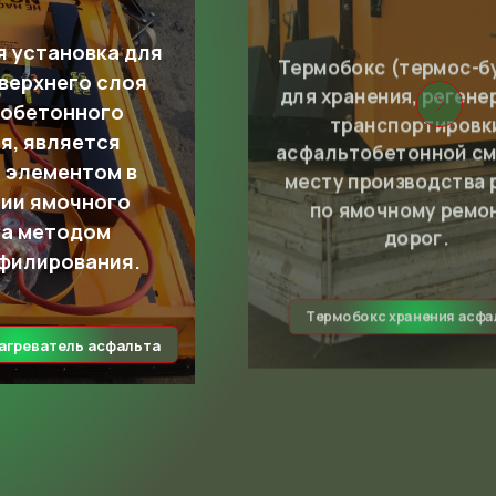
 установка для
Термобокс (термос-б
 верхнего слоя
для хранения, регене
обетонного
транспортировк
я, является
асфальтобетонной см
 элементом в
месту производства 
ии ямочного
по ямочному ремо
а методом
дорог.
филирования.
Термобокс хранения асфа
агреватель асфальта