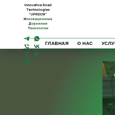
Innovative Road
Technologies
"UPRDOR"
И
нновационные
Д
орожные
Т
ехнологии
ГЛАВНАЯ
О НАС
УСЛУ