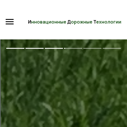
И
нновационные
Д
орожные
Т
ехнологии