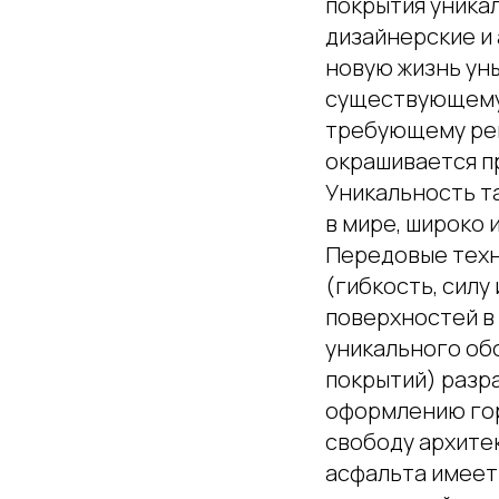
покрытия уника
дизайнерские и
новую жизнь уны
существующему 
требующему ремо
окрашивается п
Уникальность т
в мире, широко 
Передовые техн
(гибкость, силу
поверхностей в
уникального об
покрытий) разр
оформлению гор
свободу архите
асфальта имеет