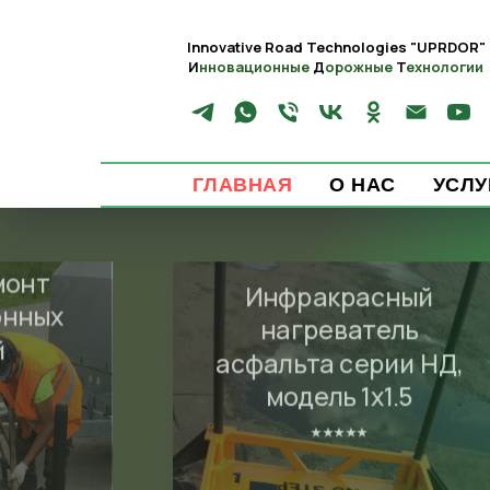
Innovative Road Technologies
"UPRDOR"
И
нновационные
Д
орожные
Т
ехнологии
ГЛАВНАЯ
О НАС
УСЛУ
монт
Инфракрасный
онных
нагреватель
й
асфальта серии НД,
модель 1х1.5
⭑⭑⭑⭑⭑