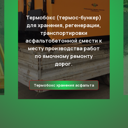
Термобокс (термос-бункер)
для хранения, регенерации,
транспортировки
асфальтобетонной смести к
месту производства работ
по ямочному ремонту
дорог.
Термобокс хранения асфальта