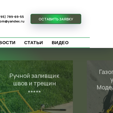
(495) 789-69-55
ОСТАВИТЬ ЗАЯВКУ
com@yandex.ru
ВОСТИ
СТАТЬИ
ВИДЕО
Газо
Ручной заливщик
швов и трещин
Моде
⭑⭑⭑⭑⭑