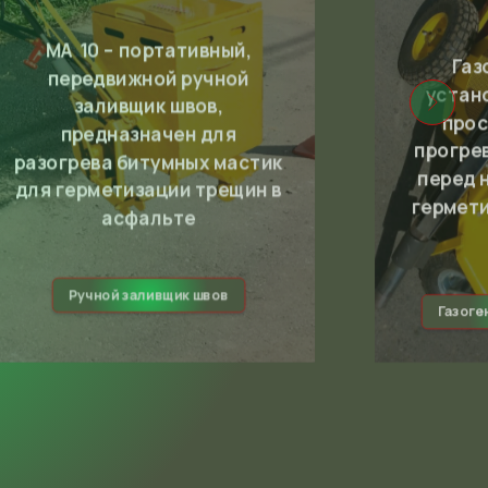
MA 10 – портативный,
Газ
передвижной ручной
устан
заливщик швов,
прос
предназначен для
прогре
разогрева битумных мастик
перед 
для герметизации трещин в
гермет
асфальте
Ручной заливщик швов
Газоге