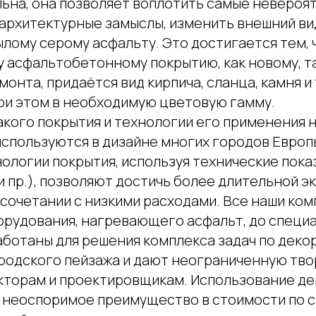
льна, она позволяет воплотить самые невероя
 архитектурные замыслы, изменить внешний ви
лому серому асфальту. Это достигается тем, 
асфальтобетонному покрытию, как новому, та
нта, придаётся вид кирпича, сланца, камня и т
ри этом в необходимую цветовую гамму.
акого покрытия и технологии его применения 
используются в дизайне многих городов Европ
ологии покрытия, используя технические пока
 и пр.), позволяют достичь более длительной 
 сочетании с низкими расходами. Все наши ко
орудования, нагревающего асфальт, до специ
аботаны для решения комплекса задач по дек
одского пейзажа и дают неограниченную тв
кторам и проектировщикам. Использование д
 неоспоримое преимущество в стоимости по 