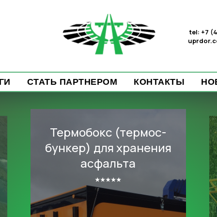
tel: +7 
uprdor.
ГИ
СТАТЬ ПАРТНЕРОМ
КОНТАКТЫ
НО
Термобокс (термос-
бункер) для хранения
асфальта
⭑⭑⭑⭑⭑