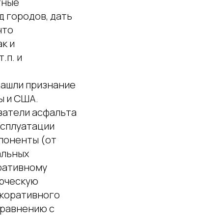
тные
д городов, дать
что
к и
.п. и
нашли признание
ы и США.
затели асфальта
эксплуатации
мпоненты (от
альных
оративному
орческую
екоративного
сравнению с