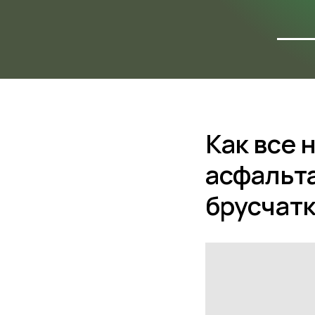
ФОТО
ОБЪЕ
Как все 
асфальта
брусчатк